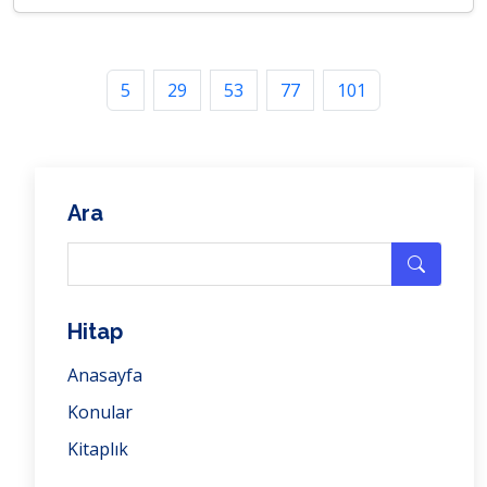
5
29
53
77
101
Ara
Hitap
Anasayfa
Konular
Kitaplık