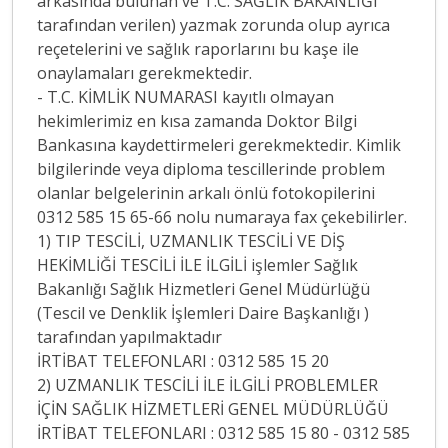
arkasında bulunan ve T.C. SAĞLIK BAKANLIĞI
tarafından verilen) yazmak zorunda olup ayrıca
reçetelerini ve sağlık raporlarını bu kaşe ile
onaylamaları gerekmektedir.
- T.C. KİMLİK NUMARASI kayıtlı olmayan
hekimlerimiz en kısa zamanda Doktor Bilgi
Bankasına kaydettirmeleri gerekmektedir. Kimlik
bilgilerinde veya diploma tescillerinde problem
olanlar belgelerinin arkalı önlü fotokopilerini
0312 585 15 65-66 nolu numaraya fax çekebilirler.
1) TIP TESCİLİ, UZMANLIK TESCİLİ VE DİŞ
HEKİMLİĞİ TESCİLİ İLE İLGİLİ işlemler Sağlık
Bakanlığı Sağlık Hizmetleri Genel Müdürlüğü
(Tescil ve Denklik İşlemleri Daire Başkanlığı )
tarafından yapılmaktadır
İRTİBAT TELEFONLARI : 0312 585 15 20
2) UZMANLIK TESCİLİ İLE İLGİLİ PROBLEMLER
İÇİN SAĞLIK HİZMETLERİ GENEL MÜDÜRLÜĞÜ
İRTİBAT TELEFONLARI : 0312 585 15 80 - 0312 585