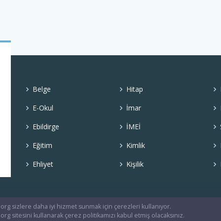
Belge
Hitap
E-Okul
İmar
Ebildirge
İMEİ
Eğitim
Kimlik
Ehliyet
Kişilik
org sizlere daha iyi hizmet sunmak için çerezleri kullanıyor.
org sitesini kullanarak çerez politikamızı kabul etmiş olacaksınız.