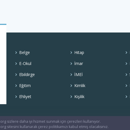
Belge
Hitap
E-Okul
İmar
Ebildirge
İMEİ
Eğitim
Kimlik
Ehliyet
Kişilik
org sizlere daha iyi hizmet sunmak için çerezleri kullanıyor.
org sitesini kullanarak çerez politikamızı kabul etmiş olacaksınız.