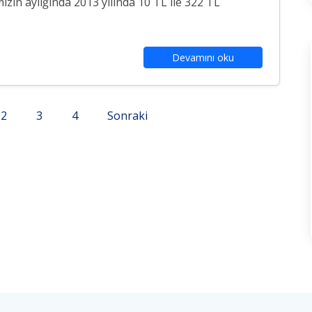
mizin aylığında 2013 yılında 10 TL ile 322 TL
Devamını oku
2
3
4
Sonraki