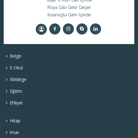
Yaşar O Ruh Can Içinde
Rüya Gibi Gelir Geçer
İnsanoğlu Gam Içinde
Belge
E-Okul
Ebildirge
Eğitim
Ehliyet
Hitap
İmar